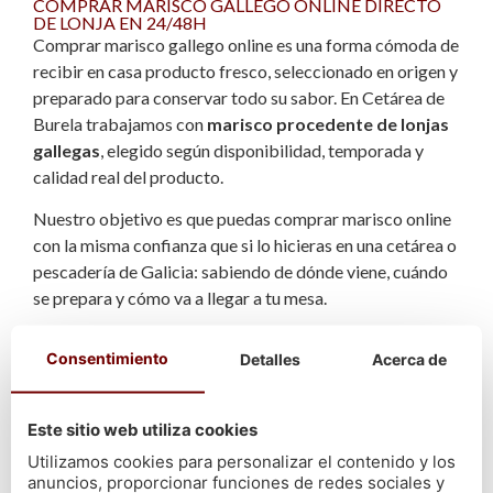
COMPRAR MARISCO GALLEGO ONLINE DIRECTO
DE LONJA EN 24/48H
Comprar marisco gallego online es una forma cómoda de
recibir en casa producto fresco, seleccionado en origen y
preparado para conservar todo su sabor. En Cetárea de
Burela trabajamos con
marisco procedente de lonjas
gallegas
, elegido según disponibilidad, temporada y
calidad real del producto.
Nuestro objetivo es que puedas comprar marisco online
con la misma confianza que si lo hicieras en una cetárea o
pescadería de Galicia: sabiendo de dónde viene, cuándo
se prepara y cómo va a llegar a tu mesa.
Cada pedido se revisa y prepara bajo demanda. El
Consentimiento
Detalles
Acerca de
marisco se selecciona, se acondiciona y se envía en
24/48 horas
para mantener su frescura, textura y sabor
durante todo el proceso. Así puedes recibir marisco
Este sitio web utiliza cookies
gallego a domicilio sin intermediarios.
Utilizamos cookies para personalizar el contenido y los
anuncios, proporcionar funciones de redes sociales y