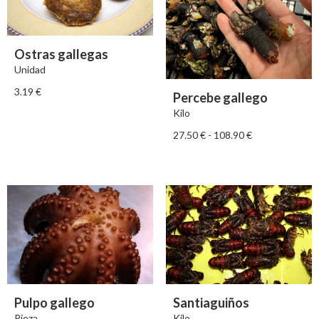
Ostras gallegas
Unidad
3.19
€
Percebe gallego
Kilo
27.50
€
-
108.90
€
Pulpo gallego
Santiaguiños
Pieza
Kilo