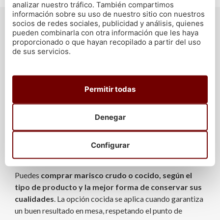
analizar nuestro tráfico. También compartimos
información sobre su uso de nuestro sitio con nuestros
socios de redes sociales, publicidad y análisis, quienes
MARISCO GALLEGO A DOMICILIO SIN
pueden combinarla con otra información que les haya
INTERMEDIARIOS
proporcionado o que hayan recopilado a partir del uso
En Cetárea de Burela apostamos por un modelo directo:
de sus servicios.
marisco gallego a domicilio, sin intermediarios y con una
selección basada en la calidad del producto disponible
en cada momento.
Permitir todas
Esto significa que no trabajamos con un catálogo
cerrado a cualquier precio. Si un marisco no está en su
Denegar
mejor momento, no se fuerza su venta. Preferimos
ofrecer menos referencias y mantener un nivel alto de
frescura antes que ampliar la tienda con producto que no
Configurar
responde a lo que esperamos de un buen marisco gallego.
Puedes
comprar marisco crudo o cocido, según el
tipo de producto y la mejor forma de conservar sus
cualidades
. La opción cocida se aplica cuando garantiza
un buen resultado en mesa, respetando el punto de