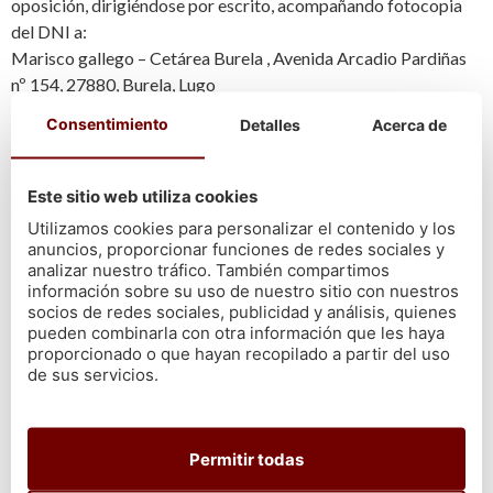
oposición, dirigiéndose por escrito, acompañando fotocopia
del DNI a:
Marisco gallego – Cetárea Burela , Avenida Arcadio Pardiñas
nº 154, 27880, Burela, Lugo
mj.rivas@hotelpalaciodecristal.es
Consentimiento
Detalles
Acerca de
TRANSFERENCIA
INTERNACIONAL
Este sitio web utiliza cookies
Utilizamos cookies para personalizar el contenido y los
anuncios, proporcionar funciones de redes sociales y
La información personal que recabamos reside España, no se
analizar nuestro tráfico. También compartimos
realizan transferencias internacionales de datos.
información sobre su uso de nuestro sitio con nuestros
socios de redes sociales, publicidad y análisis, quienes
ENLACES A SITIOS WEB DE
pueden combinarla con otra información que les haya
proporcionado o que hayan recopilado a partir del uso
TERCEROS
de sus servicios.
En el caso que suministremos enlaces a sitios web que no son
operados ni controlados por nosotros, será puntualmente
Permitir todas
informado. Ya que no disponemos control alguno sobre esos