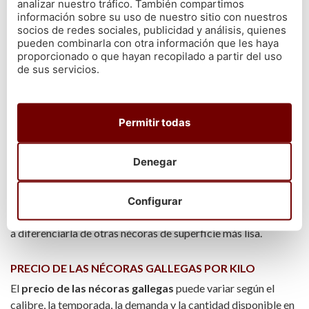
Las nécoras vivas se introducen en agua fría con sal para que
analizar nuestro tráfico. También compartimos
información sobre su uso de nuestro sitio con nuestros
la temperatura aumente progresivamente. El tiempo depende
socios de redes sociales, publicidad y análisis, quienes
del tamaño y comienza a contar cuando el agua rompe a
pueden combinarla con otra información que les haya
hervir. Consulta las proporciones y los pasos completos en
proporcionado o que hayan recopilado a partir del uso
nuestra
guía para cocer nécoras vivas
.
de sus servicios.
Una vez cocidas, pueden servirse frías o templadas. Para
comerlas, separa las patas y las pinzas y abre el caparazón
Permitir todas
con cuidado.
Denegar
CÓMO RECONOCER UNA NÉCORA GALLEGA
La nécora gallega suele presentar un caparazón de tono gris
parduzco y una superficie ligeramente aterciopelada. Al
Configurar
pasar el dedo se perciben unas finas vellosidades que ayudan
a diferenciarla de otras nécoras de superficie más lisa.
PRECIO DE LAS NÉCORAS GALLEGAS POR KILO
El
precio de las nécoras gallegas
puede variar según el
calibre, la temporada, la demanda y la cantidad disponible en