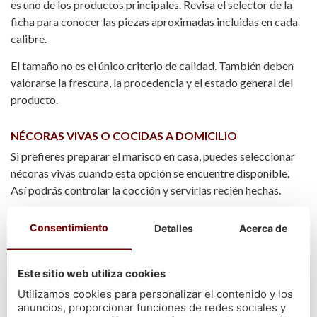
es uno de los productos principales. Revisa el selector de la
ficha para conocer las piezas aproximadas incluidas en cada
calibre.
El tamaño no es el único criterio de calidad. También deben
valorarse la frescura, la procedencia y el estado general del
producto.
NÉCORAS VIVAS O COCIDAS A DOMICILIO
Si prefieres preparar el marisco en casa, puedes seleccionar
nécoras vivas cuando esta opción se encuentre disponible.
Así podrás controlar la cocción y servirlas recién hechas.
Las
nécoras cocidas a domicilio
son una alternativa
Consentimiento
Detalles
Acerca de
práctica para ahorrar tiempo. Se reciben preparadas para
consumir. La cocción puede provocar una merma de peso
normal en este tipo de productos.
Este sitio web utiliza cookies
Utilizamos cookies para personalizar el contenido y los
Cómo cocer nécoras vivas
anuncios, proporcionar funciones de redes sociales y