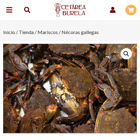
Inicio
/
Tienda
/
Mariscos
/ Nécoras gallegas