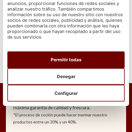
gambas
como desees. Lo puedes hacer frío o templado, en
anuncios, proporcionar funciones de redes sociales y
función de tus gustos. Sea cual sea la manera en la que lo sirvas,
analizar nuestro tráfico. También compartimos
información sobre su uso de nuestro sitio con nuestros
dejarás a tus invitados impresionados.
socios de redes sociales, publicidad y análisis, quienes
pueden combinarla con otra información que les haya
proporcionado o que hayan recopilado a partir del uso
VOLVER
de sus servicios.
Permitir todas
Denegar
En Cetárea Burela nos comprometemos a que todos
nuestros mariscos y pescados
son gallegos y de
Configurar
primera calidad
, escogidos uno a uno, de la lonja
llevados directamente a tu hogar, para ofrecer la
máxima garantía de calidad y frescura.
*El proceso de coción puede hacer mermar nuestro
productos entre un 30% y un 40%.