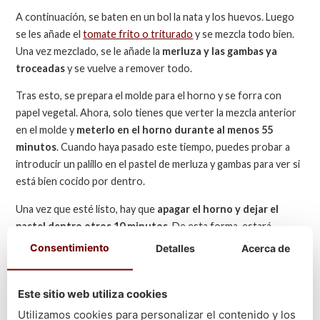
A continuación, se baten en un bol la nata y los huevos. Luego
se les añade el
tomate frito o triturado
y se mezcla todo bien.
Una vez mezclado, se le añade la
merluza y las gambas ya
troceadas
y se vuelve a remover todo.
Tras esto, se prepara el molde para el horno y se forra con
papel vegetal. Ahora, solo tienes que verter la mezcla anterior
en el molde y
meterlo en el horno durante al menos 55
minutos
. Cuando haya pasado este tiempo, puedes probar a
introducir un palillo en el pastel de merluza y gambas para ver si
está bien cocido por dentro.
Una vez que esté listo, hay que
apagar el horno y dejar el
pastel dentro otros 10 minutos
. De esta forma, estará
mucho más preparado para servir. Pasado este tiempo, ya solo
Consentimiento
Detalles
Acerca de
queda sacar el pastel del horno, dejarlo enfriar y retirarle poco
a poco el molde.
Este sitio web utiliza cookies
A partir de aquí, ya puedes servir tu
pastel de merluza y
Utilizamos cookies para personalizar el contenido y los