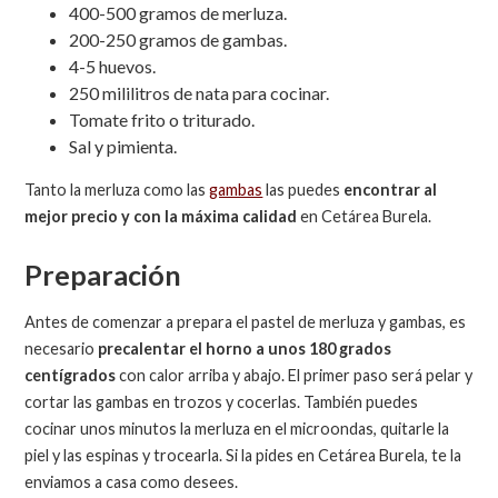
400-500 gramos de merluza.
200-250 gramos de gambas.
4-5 huevos.
250 mililitros de nata para cocinar.
Tomate frito o triturado.
Sal y pimienta.
Tanto la merluza como las
gambas
las puedes
encontrar al
mejor precio y con la máxima calidad
en Cetárea Burela.
Preparación
Antes de comenzar a prepara el pastel de merluza y gambas, es
necesario
precalentar el horno a unos 180 grados
centígrados
con calor arriba y abajo. El primer paso será pelar y
cortar las gambas en trozos y cocerlas. También puedes
cocinar unos minutos la merluza en el microondas, quitarle la
piel y las espinas y trocearla. Si la pides en Cetárea Burela, te la
enviamos a casa como desees.