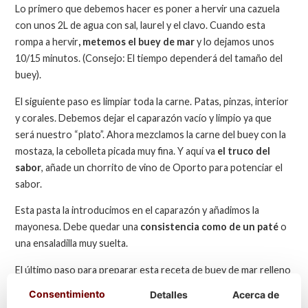
Lo primero que debemos hacer es poner a hervir una cazuela
con unos 2L de agua con sal, laurel y el clavo. Cuando esta
rompa a hervir
, metemos el buey de mar
y lo dejamos unos
10/15 minutos. (Consejo: El tiempo dependerá del tamaño del
buey).
El siguiente paso es limpiar toda la carne. Patas, pinzas, interior
y corales. Debemos dejar el caparazón vacío y limpio ya que
será nuestro “plato”. Ahora mezclamos la carne del buey con la
mostaza, la cebolleta picada muy fina. Y aquí va
el truco del
sabor
, añade un chorrito de vino de Oporto para potenciar el
sabor.
Esta pasta la introducimos en el caparazón y añadimos la
mayonesa. Debe quedar una
consistencia como de un paté
o
una ensaladilla muy suelta.
El último paso para preparar esta receta de buey de mar relleno
a la portuguesa es decorar el caparazón con el huevo duro
Consentimiento
Detalles
Acerca de
cortado o rallado.
Conservamos en frío
hasta la hora de servir