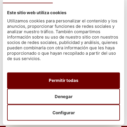
y acompañamos con un poco de pan tostado.
Este sitio web utiliza cookies
Esperamos que esta receta de buey de mar relleno a la
Utilizamos cookies para personalizar el contenido y los
portuguesa os haya parecido interesante. Es una
manera
anuncios, proporcionar funciones de redes sociales y
diferente de preparar y comer
este marisco, pero os
analizar nuestro tráfico. También compartimos
aseguramos que el sabor y la consistencia son únicas.
información sobre su uso de nuestro sitio con nuestros
socios de redes sociales, publicidad y análisis, quienes
Esperamos que este viaje culinario por el sur de Portugal os
pueden combinarla con otra información que les haya
proporcionado o que hayan recopilado a partir del uso
haya gustado, recordad que, si queréis
el mejor marisco gallego
de sus servicios.
fresco
,
en Cetárea Burela
podéis hacer vuestro pedido online.
VOLVER
Permitir todas
Denegar
Configurar
En Cetárea Burela nos comprometemos a que todos