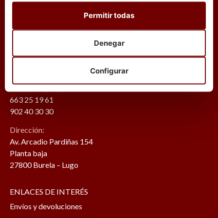
máxima garantía de calidad y frescura.
Permitir todas
*El proceso de coción puede hacer mermar nuestro
productos entre un 30% y un 40%.
Denegar
Configurar
ATENCIÓN AL CLIENTE
Teléfonos (+34):
663 25 19 61
902 40 30 30
Dirección:
Av. Arcadio Pardiñas 154
Planta baja
27800 Burela – Lugo
ENLACES DE INTERÉS
Envíos y devoluciones