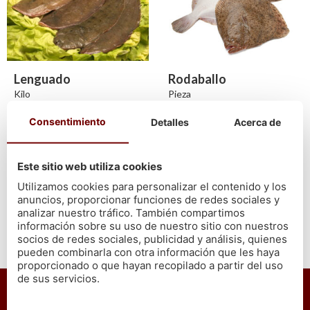
Lenguado
Rodaballo
Kilo
Pieza
Consultar disponibilidad
Consultar disponibilidad
Consentimiento
Detalles
Acerca de
Este sitio web utiliza cookies
Utilizamos cookies para personalizar el contenido y los
anuncios, proporcionar funciones de redes sociales y
analizar nuestro tráfico. También compartimos
información sobre su uso de nuestro sitio con nuestros
socios de redes sociales, publicidad y análisis, quienes
pueden combinarla con otra información que les haya
En Cetárea Burela nos comprometemos a que todos
proporcionado o que hayan recopilado a partir del uso
nuestros mariscos y pescados
son gallegos y de
de sus servicios.
primera calidad
, escogidos uno a uno, de la lonja
llevados directamente a tu hogar, para ofrecer la