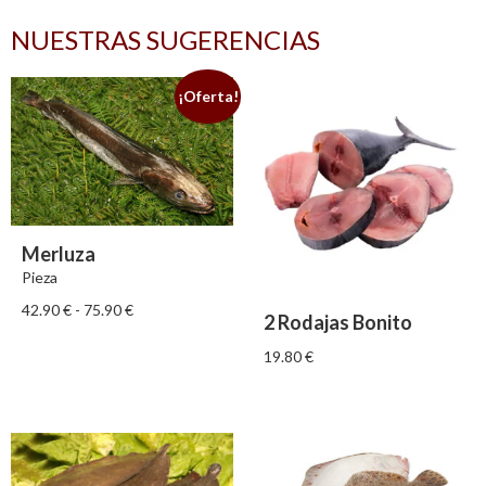
NUESTRAS SUGERENCIAS
¡Oferta!
Merluza
Pieza
42.90
€
-
75.90
€
2 Rodajas Bonito
19.80
€