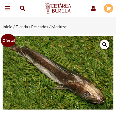
Inicio
/
Tienda
/
Pescados
/ Merluza
¡Oferta!