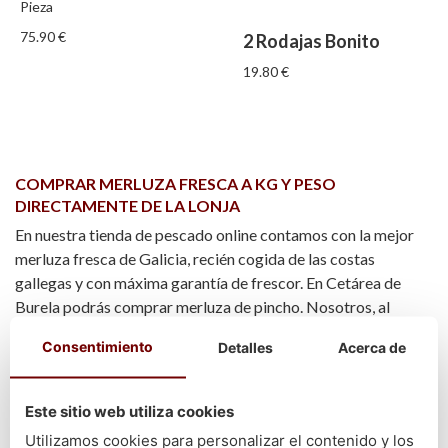
Pieza
75.90
€
2 Rodajas Bonito
19.80
€
COMPRAR MERLUZA FRESCA A KG Y PESO
DIRECTAMENTE DE LA LONJA
En nuestra tienda de pescado online contamos con la mejor
merluza fresca de Galicia, recién cogida de las costas
gallegas y con máxima garantía de frescor. En Cetárea de
Burela podrás comprar merluza de pincho. Nosotros, al
recibir tu pedido, acudimos a la lonja, vemos las que se
Consentimiento
Detalles
Acerca de
acaban de recoger, escogemos por ti y te la mandamos a tu
casa o restaurante.
Este sitio web utiliza cookies
No importa si quieres comprar merluza desde Madrid o
Utilizamos cookies para personalizar el contenido y los
desde Toledo, te hacemos llegar tu encargo en tiempo récord.