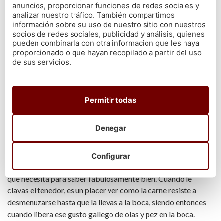
anuncios, proporcionar funciones de redes sociales y
En nuestra tienda online no queremos que nos llames solo por
analizar nuestro tráfico. También compartimos
una pieza de merluza un día concreto,
queremos ser tu tienda
información sobre su uso de nuestro sitio con nuestros
de pescado y marisco
en la que pienses cuando quieres
socios de redes sociales, publicidad y análisis, quienes
pueden combinarla con otra información que les haya
celebrar una ocasión especial o cuando quieres llevar el
proporcionado o que hayan recopilado a partir del uso
auténtico sabor del mar gallego a tu casa
de sus servicios.
COMPRAR MERLUZA DEL PINCHO ONLINE
¿Y por qué comprar merluza del pincho? Sin duda alguna por
Permitir todas
su sabor, la tersura de su carne y ese color blanco tan
característico de sus lomos. Con la buena merluza gallega
Denegar
pasa como con la lubina, no tiene nada que ver comer una de
segunda clase que comer la de primerísima calidad que
servimos desde nuestra tienda de pescados online. Se nota
Configurar
desde el momento en el que le das esa único golpe de calor
que necesita para saber fabulosamente bien. Cuando le
clavas el tenedor, es un placer ver como la carne resiste a
desmenuzarse hasta que la llevas a la boca, siendo entonces
cuando libera ese gusto gallego de olas y pez en la boca.