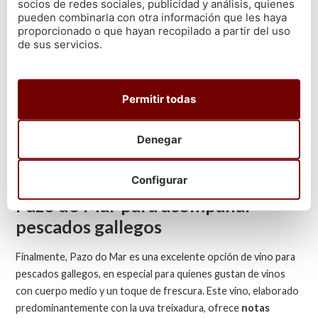
socios de redes sociales, publicidad y análisis, quienes
Santiago Ruiz
pueden combinarla con otra información que les haya
26.62
€
24.20
€
proporcionado o que hayan recopilado a partir del uso
de sus servicios.
Añadir al carrito
Permitir todas
Es el maridaje perfecto para platos con un poco más de cuerpo
o elaboración, como un
bacalao al ajoarriero
o una dorada al
horno. La riqueza de Santiago Ruiz complementa la textura y los
Denegar
sabores de estas recetas, enriqueciendo la experiencia
culinaria.
Configurar
Pazo do Mar para acompañar
pescados gallegos
Finalmente, Pazo do Mar es una excelente opción de vino para
pescados gallegos, en especial para quienes gustan de vinos
con cuerpo medio y un toque de frescura. Este vino, elaborado
predominantemente con la uva treixadura, ofrece
notas