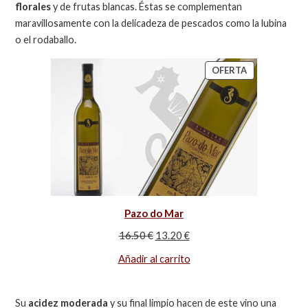
florales
y de frutas blancas. Éstas se complementan
maravillosamente con la delicadeza de pescados como la lubina
o el rodaballo.
OFERTA
Pazo do Mar
16.50
€
13.20
€
Añadir al carrito
Su
acidez moderada
y su final limpio hacen de este vino una