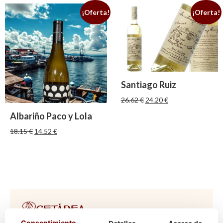
¡Oferta!
¡Oferta!
Santiago Ruiz
26.62
€
24.20
€
Albariño Paco y Lola
18.15
€
14.52
€
Consentimiento