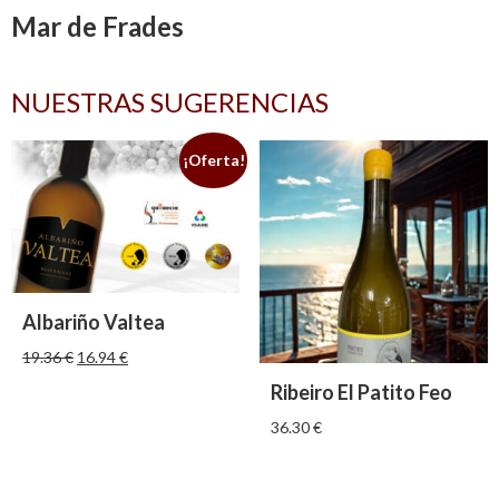
Mar de Frades
NUESTRAS SUGERENCIAS
¡Oferta!
Albariño Valtea
19.36
€
16.94
€
Ribeiro El Patito Feo
36.30
€