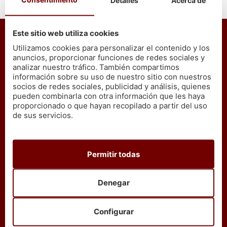
Detalles
Acerca de
En Cetárea Burela nos comprometemos a que todos
nuestros mariscos y pescados
son gallegos y de
Este sitio web utiliza cookies
primera calidad
, escogidos uno a uno, de la lonja
Utilizamos cookies para personalizar el contenido y los
llevados directamente a tu hogar, para ofrecer la
anuncios, proporcionar funciones de redes sociales y
máxima garantía de calidad y frescura.
analizar nuestro tráfico. También compartimos
*El proceso de coción puede hacer mermar nuestro
información sobre su uso de nuestro sitio con nuestros
productos entre un 30% y un 40%.
socios de redes sociales, publicidad y análisis, quienes
pueden combinarla con otra información que les haya
proporcionado o que hayan recopilado a partir del uso
de sus servicios.
ATENCIÓN AL CLIENTE
Teléfonos (+34):
663 25 19 61
Permitir todas
902 40 30 30
Denegar
Dirección:
Av. Arcadio Pardiñas 154
Planta baja
Configurar
27800 Burela – Lugo