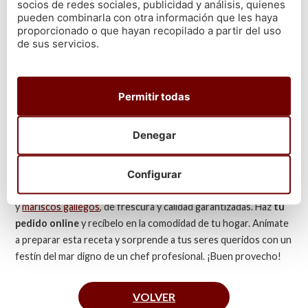
socios de redes sociales, publicidad y análisis, quienes
Una vez que estén cocidas, retíralas cuidadosamente de la
pueden combinarla con otra información que les haya
plancha y sírvelas en un plato grande. Puedes acompañarlas
proporcionado o que hayan recopilado a partir del uso
con
rodajas de limón fresco
y una pizca de sal marina para
de sus servicios.
realzar su sabor natural. Sírvelas calientes y frescas para
disfrutar al máximo de su exquisito sabor y textura.
Permitir todas
Con esta
receta sencilla y práctica
, puedes disfrutar de este
delicioso marisco con todo su sabor y frescura en la comodidad
de tu hogar. Ya sea como entrante, plato principal o parte de
Denegar
una comida festiva, son una opción deliciosa y sofisticada que
seguramente impresionará a tus invitados.
Configurar
En nuestra página web encontrarás los mejores pescados
y
mariscos gallegos
, de frescura y calidad garantizadas. Haz
tu
pedido online
y recíbelo en la comodidad de tu hogar. Anímate
a preparar esta receta y sorprende a tus seres queridos con un
festín del mar digno de un chef profesional. ¡Buen provecho!
VOLVER