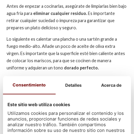
Antes de enpezar a cocinarlas, asegúrate de limpiarlas bien bajo
agua fría para
eliminar cualquier residuo.
Es importante
retirar cualquier suciedad o impureza para garantizar que
prepares un plato delicioso y seguro.
Lo siguiente es calentar una plancha o una sartén grande a
fuego medio-alto. Añade un poco de aceite de oliva extra
virgen. Es importante que la superficie esté bien caliente antes
de colocar los mariscos, para que se cocinen de manera
uniforme y adquieran un tono
dorado perfecto.
Luego, colócalas en la
plancha caliente
y cocínalas durante
Consentimiento
Detalles
Acerca de
unos 3-4 minutos por cada lado, o hasta que estén
completamente doradas y crujientes. Es importante no
sobrecargar la plancha para que se cocinen de manera
Este sitio web utiliza cookies
adecuada y no se amontonen entre sí.
Utilizamos cookies para personalizar el contenido y los
anuncios, proporcionar funciones de redes sociales y
Cómo servir nécoras a la plancha
analizar nuestro tráfico. También compartimos
información sobre su uso de nuestro sitio con nuestros