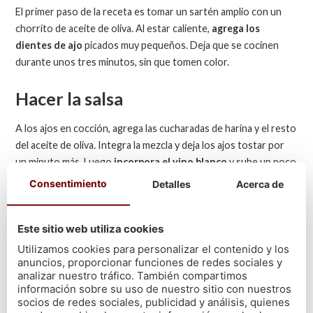
El primer paso de la receta es tomar un sartén amplio con un
chorrito de aceite de oliva. Al estar caliente,
agrega los
dientes de ajo
picados muy pequeños. Deja que se cocinen
durante unos tres minutos, sin que tomen color.
Hacer la salsa
A los ajos en cocción, agrega las cucharadas de harina y el resto
del aceite de oliva. Integra la mezcla y deja los ajos tostar por
un minuto más. Luego
incorpora el vino blanco
y sube un poco
la potencia del fuego. Sin dejar de revolver, sigue cocinando por
Consentimiento
Detalles
Acerca de
cinco minutos más.
Pasado este tiempo, es hora de
agregar los guisantes
, el caldo
Este sitio web utiliza cookies
de pescado y el perejil picado. Luego, coloca sal y pimienta a tu
Utilizamos cookies para personalizar el contenido y los
gusto revuelve todos los ingredientes. Baja el fuego al mínimo y
anuncios, proporcionar funciones de redes sociales y
cocina por unos quince minutos más
analizar nuestro tráfico. También compartimos
información sobre su uso de nuestro sitio con nuestros
socios de redes sociales, publicidad y análisis, quienes
Agrega el pescado