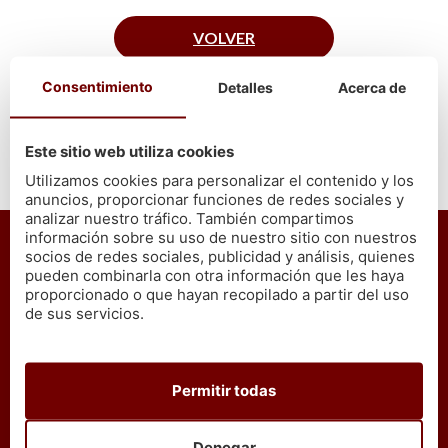
VOLVER
Consentimiento
Detalles
Acerca de
Este sitio web utiliza cookies
Utilizamos cookies para personalizar el contenido y los
En Cetárea Burela nos comprometemos a que todos
anuncios, proporcionar funciones de redes sociales y
analizar nuestro tráfico. También compartimos
nuestros mariscos y pescados
son gallegos y de
información sobre su uso de nuestro sitio con nuestros
primera calidad
, escogidos uno a uno, de la lonja
socios de redes sociales, publicidad y análisis, quienes
llevados directamente a tu hogar, para ofrecer la
pueden combinarla con otra información que les haya
máxima garantía de calidad y frescura.
proporcionado o que hayan recopilado a partir del uso
de sus servicios.
*El proceso de coción puede hacer mermar nuestro
productos entre un 30% y un 40%.
Permitir todas
ATENCIÓN AL CLIENTE
Denegar