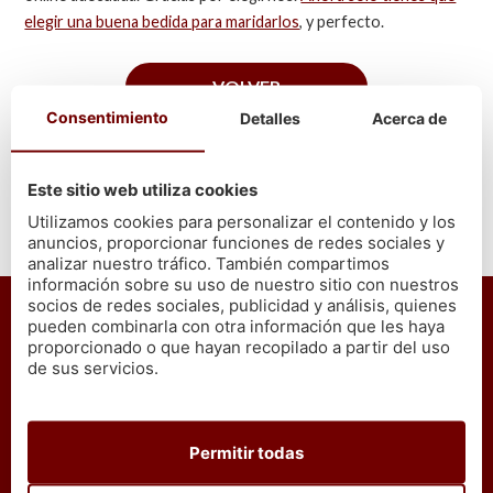
elegir una buena bedida para maridarlos
, y perfecto.
VOLVER
Consentimiento
Detalles
Acerca de
Este sitio web utiliza cookies
Utilizamos cookies para personalizar el contenido y los
anuncios, proporcionar funciones de redes sociales y
En Cetárea Burela nos comprometemos a que todos
analizar nuestro tráfico. También compartimos
información sobre su uso de nuestro sitio con nuestros
nuestros mariscos y pescados
son gallegos y de
socios de redes sociales, publicidad y análisis, quienes
primera calidad
, escogidos uno a uno, de la lonja
pueden combinarla con otra información que les haya
llevados directamente a tu hogar, para ofrecer la
proporcionado o que hayan recopilado a partir del uso
máxima garantía de calidad y frescura.
de sus servicios.
*El proceso de coción puede hacer mermar nuestro
productos entre un 30% y un 40%.
Permitir todas