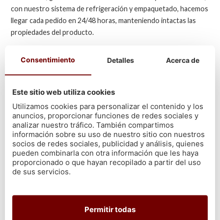
con nuestro sistema de refrigeración y empaquetado, hacemos
llegar cada pedido en 24/48 horas, manteniendo intactas las
propiedades del producto.
Nuestra tienda online está pensada para que puedas
comprar
Consentimiento
Detalles
Acerca de
marisco gallego fresco
y pescado directamente desde Galicia,
sin complicaciones y con la seguridad de recibir solo lo mejor.
Esto incluye, por supuesto, el codiciado gambón argentino
Este sitio web utiliza cookies
congelado, uno de los favoritos entre nuestros clientes.
Utilizamos cookies para personalizar el contenido y los
anuncios, proporcionar funciones de redes sociales y
analizar nuestro tráfico. También compartimos
información sobre su uso de nuestro sitio con nuestros
socios de redes sociales, publicidad y análisis, quienes
pueden combinarla con otra información que les haya
proporcionado o que hayan recopilado a partir del uso
de sus servicios.
Permitir todas