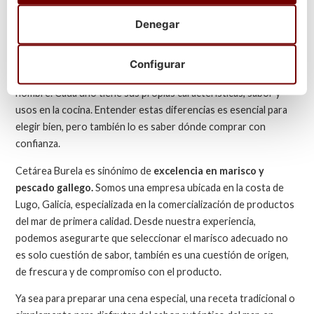
Diferencias entre gamba, gambón
Denegar
y langostino
Configurar
La diferencia entre gamba, langostino y gambón va más allá del
nombre. Cada uno tiene sus propias características, sabor y
usos en la cocina. Entender estas diferencias es esencial para
elegir bien, pero también lo es saber dónde comprar con
confianza.
Cetárea Burela es sinónimo de
excelencia en marisco y
pescado gallego.
Somos una empresa ubicada en la costa de
Lugo, Galicia, especializada en la comercialización de productos
del mar de primera calidad. Desde nuestra experiencia,
podemos asegurarte que seleccionar el marisco adecuado no
es solo cuestión de sabor, también es una cuestión de origen,
de frescura y de compromiso con el producto.
Ya sea para preparar una cena especial, una receta tradicional o