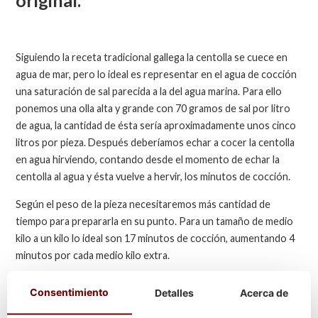
Siguiendo la receta tradicional gallega la centolla se cuece en
agua de mar, pero lo ideal es representar en el agua de cocción
una saturación de sal parecida a la del agua marina. Para ello
ponemos una olla alta y grande con 70 gramos de sal por litro
de agua, la cantidad de ésta sería aproximadamente unos cinco
litros por pieza. Después deberíamos echar a cocer la centolla
en agua hirviendo, contando desde el momento de echar la
centolla al agua y ésta vuelve a hervir, los minutos de cocción.
Según el peso de la pieza necesitaremos más cantidad de
tiempo para prepararla en su punto. Para un tamaño de medio
kilo a un kilo lo ideal son 17 minutos de cocción, aumentando 4
minutos por cada medio kilo extra.
En cuanto la centolla está cocida, la retiramos del agua y se
Consentimiento
Detalles
Acerca de
aconseja consumirla a continuación y no guardarlo en la nevera,