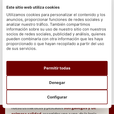
pues ésta le cambia la textura a la carne haciendo que se quede
Este sitio web utiliza cookies
reseca.
Utilizamos cookies para personalizar el contenido y los
Así que ahora ya no tienes excusas, ya sabes dónde comprar
anuncios, proporcionar funciones de redes sociales y
centolla gallega online y cómo prepararla, así que solo te queda
analizar nuestro tráfico. También compartimos
información sobre su uso de nuestro sitio con nuestros
disfrutar de este delicioso plato que el mar nos ofrece
. ¡Buen
socios de redes sociales, publicidad y análisis, quienes
Provecho!
pueden combinarla con otra información que les haya
proporcionado o que hayan recopilado a partir del uso
de sus servicios.
VOLVER
Permitir todas
Denegar
Configurar
En Cetárea Burela nos comprometemos a que todos
nuestros mariscos y pescados
son gallegos y de
primera calidad
, escogidos uno a uno, de la lonja