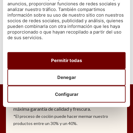
meloso y caldoso
. Podrás preparar este plato con los
mejores
anuncios, proporcionar funciones de redes sociales y
mariscos gallegos
. Un producto fresco y de la máxima calidad
analizar nuestro tráfico. También compartimos
información sobre su uso de nuestro sitio con nuestros
para que tus comensales se chupen los dedos.
socios de redes sociales, publicidad y análisis, quienes
pueden combinarla con otra información que les haya
proporcionado o que hayan recopilado a partir del uso
VOLVER
de sus servicios.
Permitir todas
Denegar
En Cetárea Burela nos comprometemos a que todos
nuestros mariscos y pescados
son gallegos y de
Configurar
primera calidad
, escogidos uno a uno, de la lonja
llevados directamente a tu hogar, para ofrecer la
máxima garantía de calidad y frescura.
*El proceso de coción puede hacer mermar nuestro
productos entre un 30% y un 40%.