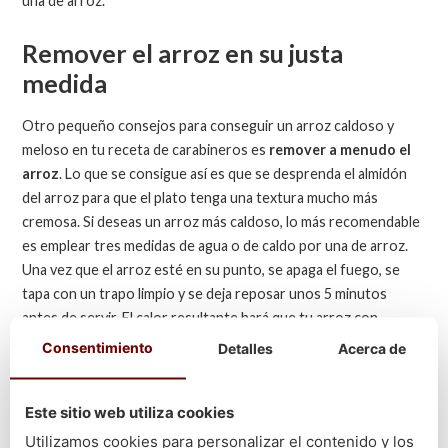
una de arroz.
Remover el arroz en su justa
medida
Otro pequeño consejos para conseguir un arroz caldoso y
meloso en tu receta de carabineros es
remover a menudo el
arroz
. Lo que se consigue así es que se desprenda el almidón
del arroz para que el plato tenga una textura mucho más
cremosa. Si deseas un arroz más caldoso, lo más recomendable
es emplear tres medidas de agua o de caldo por una de arroz.
Una vez que el arroz esté en su punto, se apaga el fuego, se
tapa con un trapo limpio y se deja reposar unos 5 minutos
antes de servir. El calor resultante hará que tu arroz con
carabineros obtenga ese punto caldoso y meloso que tanto
Consentimiento
Detalles
Acerca de
gusta.
Ven a Cetárea Burela para comprar los ingredientes necesarios
Este sitio web utiliza cookies
para tu
receta de arroz con carabineros con resultado
Utilizamos cookies para personalizar el contenido y los