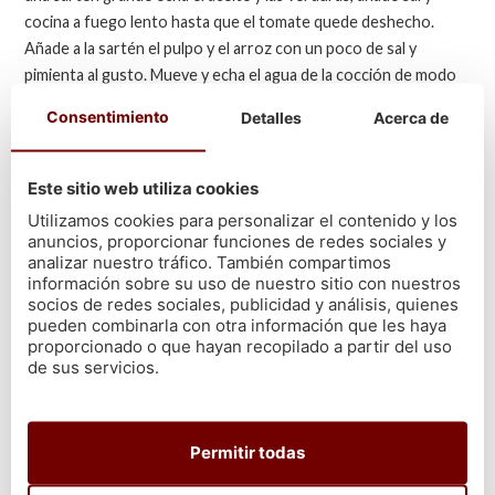
cocina a fuego lento hasta que el tomate quede deshecho.
Añade a la sartén el pulpo y el arroz con un poco de sal y
pimienta al gusto. Mueve y echa el agua de la cocción de modo
que cubra totalmente el arroz y el pulpo. Cuece hasta que el
Consentimiento
Detalles
Acerca de
grano esté blandito
y recuerda que es un plato caldoso.
Arroz al curry con pulpo a la
Este sitio web utiliza cookies
plancha
Utilizamos cookies para personalizar el contenido y los
anuncios, proporcionar funciones de redes sociales y
analizar nuestro tráfico. También compartimos
Por último, pero no por ello menos importante, la última de las
información sobre su uso de nuestro sitio con nuestros
recetas de Arroz con pulpo que os vamos a traer hoy desde
socios de redes sociales, publicidad y análisis, quienes
Cetárea Burela para que sepáis cómo cocinarlo es la de
pulpo a
pueden combinarla con otra información que les haya
proporcionado o que hayan recopilado a partir del uso
la plancha con arroz especiado.
¡Anotad los ingredientes!
de sus servicios.
Ingredientes:
200 gr de pulpo cocido.
(En Cetárea Burela te lo
Permitir todas
podemos mandar cocido)
200 gr de arroz bomba y de grano corto