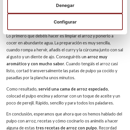
Aceite
Denegar
Sal y Pimienta
Curry y Cúrcuma
Configurar
Ajo y perejil
Lo primero que debéis hacer es limpiar el arroz y ponerlo a
cocer en abundante agua. La preparación es muy sencilla,
cuando rompa a hervir, añadís el curry y la cúrcuma junto con sal
al gusto y un diente de ajo. Conseguiréis u
n arroz muy
aromático y con mucho sabor
. Cuando tengáis el arroz casi
listo, cortad transversalmente las patas de pulpo ya cocido y
pasadlas por la plancha unos minutos.
Como resultado,
servid una cama de arroz especiado
,
colocad el pulpo encima y adornar con un toque de aceite y un
poco de perejil. Rápido, sencillo y para todos los paladares.
En conclusión, esperamos que ahora que os hemos hablado del
pulpo con arroz, recetas y cómo cocinarlo os animéis a hacer
alguna de estas
tres recetas de arroz con pulpo
. Recordad