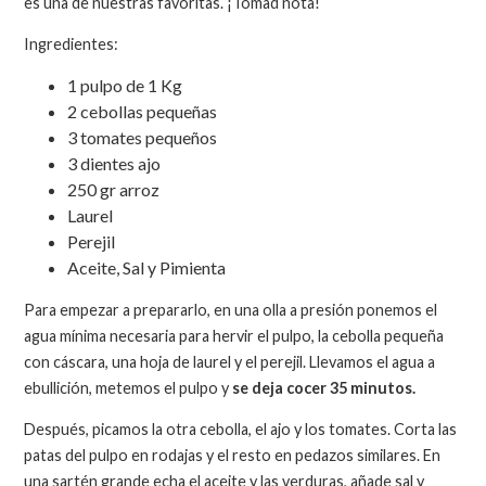
es una de nuestras favoritas. ¡Tomad nota!
Ingredientes:
1 pulpo de 1 Kg
2 cebollas pequeñas
3 tomates pequeños
3 dientes ajo
250 gr arroz
Laurel
Perejil
Aceite, Sal y Pimienta
Para empezar a prepararlo, en una olla a presión ponemos el
agua mínima necesaria para hervir el pulpo, la cebolla pequeña
con cáscara, una hoja de laurel y el perejil. Llevamos el agua a
ebullición, metemos el pulpo y
se deja cocer 35 minutos.
Después, picamos la otra cebolla, el ajo y los tomates. Corta las
patas del pulpo en rodajas y el resto en pedazos similares. En
una sartén grande echa el aceite y las verduras, añade sal y