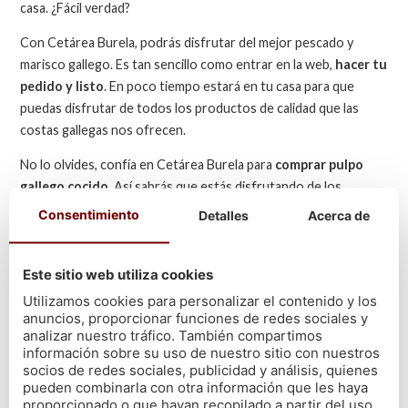
casa. ¿Fácil verdad?
Con Cetárea Burela, podrás disfrutar del mejor pescado y
marisco gallego. Es tan sencillo como entrar en la web,
hacer tu
pedido y listo
. En poco tiempo estará en tu casa para que
puedas disfrutar de todos los productos de calidad que las
costas gallegas nos ofrecen.
No lo olvides, confía en Cetárea Burela para
comprar pulpo
gallego cocido.
Así sabrás que estás disfrutando de los
mejores productos gallegos. E
n nuestra página web puedes
Consentimiento
Detalles
Acerca de
verlos
todos. Llámanos o mándanos un mail si tienes alguna
pregunta o duda. ¡Estaremos encantados de ayudarte!
Este sitio web utiliza cookies
Utilizamos cookies para personalizar el contenido y los
VOLVER
anuncios, proporcionar funciones de redes sociales y
analizar nuestro tráfico. También compartimos
información sobre su uso de nuestro sitio con nuestros
socios de redes sociales, publicidad y análisis, quienes
pueden combinarla con otra información que les haya
proporcionado o que hayan recopilado a partir del uso