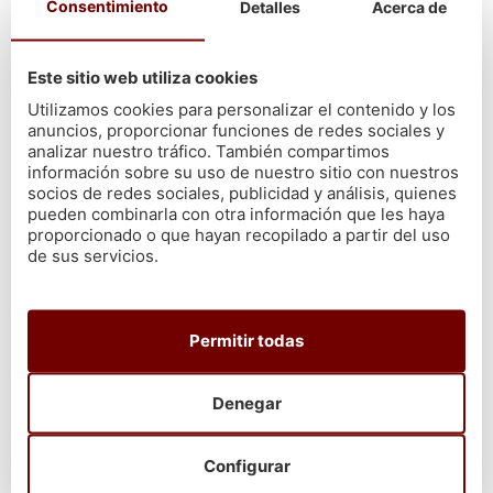
Consentimiento
Detalles
Acerca de
y una pizca de sal. Hornea durante 15-20 minutos, dependiendo
del
grosor de los filetes.
Este plato es perfecto para una cena
ligera, acompañado de arroz blanco o una ensalada fresca.
Este sitio web utiliza cookies
Utilizamos cookies para personalizar el contenido y los
Compra pescados gallegos en
anuncios, proporcionar funciones de redes sociales y
analizar nuestro tráfico. También compartimos
Cetárea Burela
información sobre su uso de nuestro sitio con nuestros
socios de redes sociales, publicidad y análisis, quienes
Para garantizar la frescura y calidad de tus platos, es esencial
pueden combinarla con otra información que les haya
proporcionado o que hayan recopilado a partir del uso
comenzar con
ingredientes de primera.
En Cetárea Burela nos
de sus servicios.
especializamos en ofrecerte lo mejor en productos del mar.
Pescados y
mariscos
frescos, directo desde la lonja hasta tu
mesa, para que tus recetas se destaquen.
Permitir todas
Disfruta de recetas con pescados
gallegos
Denegar
Cuando sumas pescados de forma regular a tus comidas, no
Configurar
solo estás alimentándote de la mejor manera. También estás