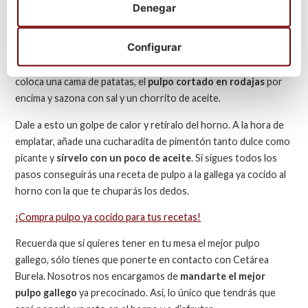
que darle un golpe de calor para tenerlo listo para disfrutar.
Denegar
Para prepararlo, limpia, corta las patatas y ponlas a cocer hasta
Configurar
que puedas atravesarlas con un cuchillo y estén tiernas. Una
vez hecho esto, pon el horno a precalentar. Y en una bandeja
coloca una cama de patatas, el
pulpo cortado en rodajas
por
encima y sazona con sal y un chorrito de aceite.
Dale a esto un golpe de calor y retíralo del horno. A la hora de
emplatar, añade una cucharadita de pimentón tanto dulce como
picante y
sírvelo con un poco de aceite
. Si sigues todos los
pasos conseguirás una receta de pulpo a la gallega ya cocido al
horno con la que te chuparás los dedos.
¡Compra pulpo ya cocido para tus recetas!
Recuerda que si quieres tener en tu mesa el mejor pulpo
gallego, sólo tienes que ponerte en contacto con Cetárea
Burela. Nosotros nos encargamos de
mandarte el mejor
pulpo gallego
ya precocinado. Así, lo único que tendrás que