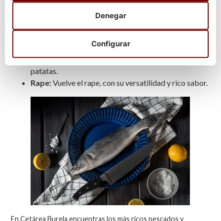
Lubina salvaje:
Continúa en su mejor momento, con
Denegar
sabor suave, ligero y delicioso.
Sargo:
Este es otro de los mariscos y pescados
Configurar
gallegos de temporada en verano, con sabor potente
y carne firme, perfecto para hacer al horno y con
patatas.
Rape:
Vuelve el rape, con su versatilidad y rico sabor.
En Cetárea Burela encuentras los más ricos pescados y