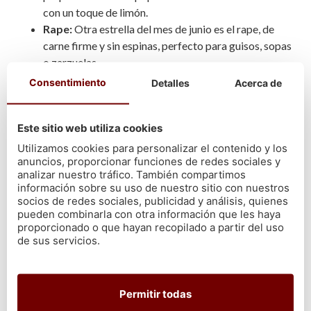
con un toque de limón.
Rape:
Otra estrella del mes de junio es el rape, de
carne firme y sin espinas, perfecto para guisos, sopas
o zarzuelas.
Consentimiento
Detalles
Acerca de
Julio
Este sitio web utiliza cookies
Rodaballo salvaje:
Entre los mariscos y pescados
gallegos de temporada en verano, en el mes de julio
Utilizamos cookies para personalizar el contenido y los
anuncios, proporcionar funciones de redes sociales y
se repite el rodaballo salvaje, con su sabor fresco y
analizar nuestro tráfico. También compartimos
jugoso.
información sobre su uso de nuestro sitio con nuestros
Pez de San Pedro
(San Martiño): Es un pescado
socios de redes sociales, publicidad y análisis, quienes
elegante, muy cotizado por su exquisito sabor y
pueden combinarla con otra información que les haya
proporcionado o que hayan recopilado a partir del uso
textura suave.
de sus servicios.
Lubina salvaje:
También se suma la lubina, ligera,
versátil y muy sabrosa.
Permitir todas
Agosto