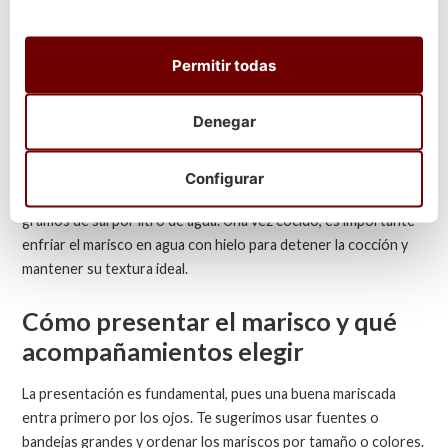
Las almejas y zamburiñas requieren de 3 a 5 minutos al vapor.
Los camarones están listos en 2 a 3 minutos, y los percebes
Permitir todas
tanto solo con 1 o 2 minutos ya están para servir. En relación a
las ostras, lo ideal es
servirlas crudas
, abiertas justo antes de
Denegar
consumir.
Lo ideal es cocerlos todos en agua de mar. Si no tienes a tu
Configurar
alcance, hazlo en una
solución de agua con sal,
unos 60
gramos de sal por litro de agua. Una vez cocido, es importante
enfriar el marisco en agua con hielo para detener la cocción y
mantener su textura ideal.
Cómo presentar el marisco y qué
acompañamientos elegir
La presentación es fundamental, pues una buena mariscada
entra primero por los ojos. Te sugerimos usar fuentes o
bandejas grandes y ordenar los mariscos por tamaño o colores.