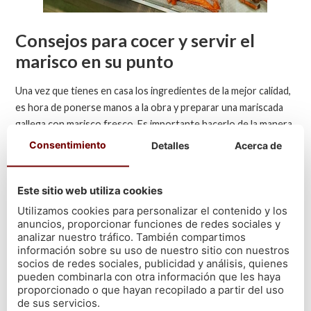
Consejos para cocer y servir el
marisco en su punto
Una vez que tienes en casa los ingredientes de la mejor calidad,
es hora de ponerse manos a la obra y preparar una mariscada
gallega con marisco fresco. Es importante hacerlo de la manera
adecuada, para
no estropear el sabor
de ninguna especie.
Consentimiento
Detalles
Acerca de
Veamos algunos consejos básicos.
Tiempos de cocción y orden para
Este sitio web utiliza cookies
Utilizamos cookies para personalizar el contenido y los
no fallar en la preparación
anuncios, proporcionar funciones de redes sociales y
analizar nuestro tráfico. También compartimos
El secreto de la mariscada es cocer cada tipo de marisco
por
información sobre su uso de nuestro sitio con nuestros
separado,
respetando su tiempo de cocción. Se empieza por
socios de redes sociales, publicidad y análisis, quienes
pueden combinarla con otra información que les haya
los de mayor tamaño y se va bajando hasta el más pequeño. La
proporcionado o que hayan recopilado a partir del uso
centolla y el bogavante necesitan de 15 a 20 minutos de
de sus servicios.
cocción, según el peso.