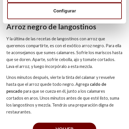
más fácil. Pero recuerda siempre mantener una buena cantidad,
Configurar
tal y como vienen. Ello le dará estética al plato.
Arroz negro de langostinos
Y la última de las recetas de langostinos con arroz que
queremos compartirte, es con el exótico arroz negro. Para ella
te aconsejamos que sumes calamares. Sofríe los mariscos hasta
que se doren. Aparte, sofríe cebolla, ajo y tomate cortados.
Lava el arroz, y luego incorpóralo a esta mezcla.
Unos minutos después, vierte la tinta del calamar y revuelve
hasta que el arroz quede todo negro. Agrega
caldo de
pescado
para que se cueza en él, junto a los calamares
cortados en aros. Unos minutos antes de que esté listo, suma
los langostinos y mezcla. Tendrás una preparación digna de
restaurantes.
VOLVER