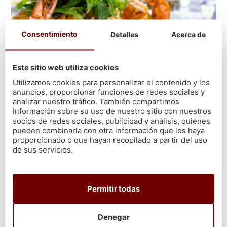
Consentimiento
Detalles
Acerca de
Este sitio web utiliza cookies
Utilizamos cookies para personalizar el contenido y los
anuncios, proporcionar funciones de redes sociales y
analizar nuestro tráfico. También compartimos
Arroz con vieiras y langostinos
información sobre su uso de nuestro sitio con nuestros
socios de redes sociales, publicidad y análisis, quienes
pueden combinarla con otra información que les haya
Las vieiras y las
almejas
también van muy bien en una receta
proporcionado o que hayan recopilado a partir del uso
de langostinos con arroz. La combinación de estos sabores
de sus servicios.
construye una suerte de arroz a la marinera. Se trata de
un
plato potente
, con el que seguro lograrás sorprender a tu
familia e invitados.
Permitir todas
Haz el arroz de la misma forma, pero agrega una mayor cantidad
de langostinos junto a las vieiras. Puedes sacar algunas de su
Denegar
concha, y
mezclarlas
con el arroz
para que su consumo sea