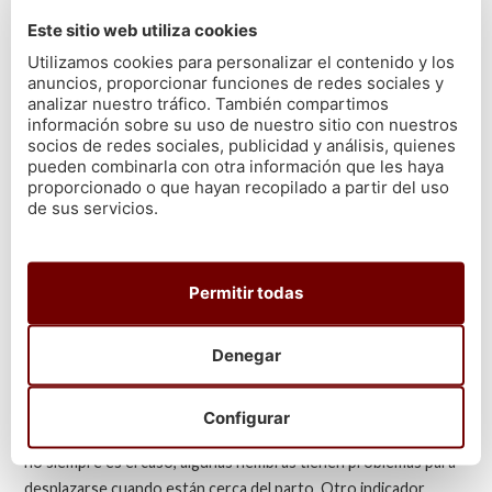
Este sitio web utiliza cookies
Utilizamos cookies para personalizar el contenido y los
anuncios, proporcionar funciones de redes sociales y
analizar nuestro tráfico. También compartimos
información sobre su uso de nuestro sitio con nuestros
socios de redes sociales, publicidad y análisis, quienes
pueden combinarla con otra información que les haya
Esta información puede ser sobre todo
importante si tienes
proporcionado o que hayan recopilado a partir del uso
un acuario
. A la hora de
comprar el mejor pescado y marisco
de sus servicios.
gallego
, no es tan influyente. Aun así, puede ser que quieras
saberlo. Hay algunas formas de hacerlo.
Una de ellas es
observando el punto grávido
(la parte
Permitir todas
posterior del abdomen del pez). Esta mancha en el pez se hará
más grande y más oscura cuando los huevos hayan sido
Denegar
fertilizados, lo que indica que los alevines están comenzando a
desarrollarse en el interior.
Configurar
Por otro lado,
puedes notar dificultad para nadar
. Aunque
no siempre es el caso, algunas hembras tienen problemas para
desplazarse cuando están cerca del parto. Otro indicador