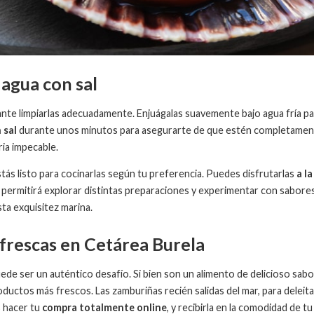
 agua con sal
nte limpiarlas adecuadamente. Enjuágalas suavemente bajo agua fría par
 sal
durante unos minutos para asegurarte de que estén completamente 
ria impecable.
ás listo para cocinarlas según tu preferencia. Puedes disfrutarlas
a la
e permitirá explorar distintas preparaciones y experimentar con sabores 
ta exquisitez marina.
frescas en Cetárea Burela
ede ser un auténtico desafío. Si bien son un alimento de delicioso sabo
ductos más frescos. Las zamburiñas recién salidas del mar, para delei
 hacer tu
compra totalmente online
, y recibirla en la comodidad de tu