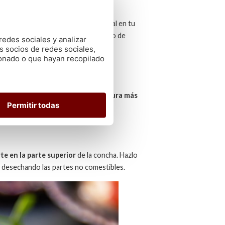
ara obtener un resultado excepcional en tu
itarte con un sabor auténtico y lleno de
redes sociales y analizar
s socios de redes sociales,
ionado o que hayan recopilado
 zamburiñas frescas tienen una
textura más
Permitir todas
 calidad.
te en la parte superior
de la concha. Hazlo
a, desechando las partes no comestibles.