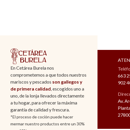
ATEN
En Cetárea Burela nos
Teléf
comprometemos a que todos nuestros
663 2
mariscos y pescados
son gallegos y
902 4
de primera calidad
, escogidos uno a
Direc
uno, de la lonja llevados directamente
Av. A
a tu hogar, para ofrecer la máxima
Planta
garantía de calidad y frescura.
27800
*El proceso de coción puede hacer
mermar nuestro productos entre un 30%