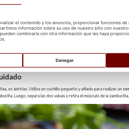
as para cocinarlas
riñas frescas y vivas. La calidad de los ingredientes es fundamental p
 del mar
, como la zamburiña gallega, estarás un paso más cerca de dele
nalizar el contenido y los anuncios, proporcionar funciones de 
artimos información sobre su uso de nuestro sitio con nuestro
es pueden combinarla con otra información que les haya proporc
os.
a fresca y viva
te de elegir aquellas que estén frescas y vivas. Esto se debe a que las
Denegar
do, es vital que las compres en un lugar que te de garantía de frescura y
cuidado
s, es abrirlas. Utiliza un cuchillo pequeño y afilado para realizar un
cor
mburiña. Luego, separa las dos valvas y retira el músculo de la zamburiñ