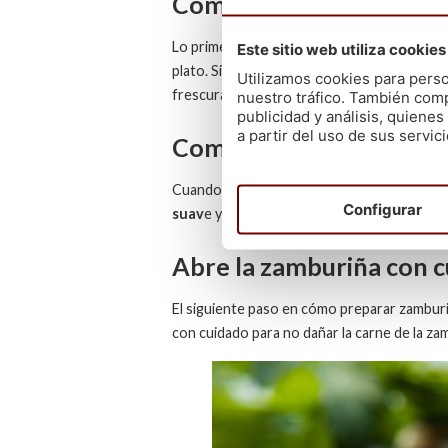
Cómo preparar zamburiñ
Lo primero que necesitas es conseguir zambu
Este sitio web utiliza cookies
plato. Si tienes acceso a
productos frescos
Utilizamos cookies para perso
frescura.
nuestro tráfico. También comp
publicidad y análisis, quien
a partir del uso de sus servici
Compra zamburiña galleg
Cuando vayas a adquirir zamburiñas, asegúra
Configurar
suav
e y un sabor más intenso. En este senti
Abre la zamburiña con 
El siguiente paso en cómo preparar zamburiña
con cuidado para no dañar la carne de la za