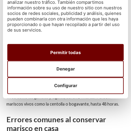
analizar nuestro tráfico. También compartimos
el marisco en casa
información sobre su uso de nuestro sitio con nuestros
socios de redes sociales, publicidad y análisis, quienes
pueden combinarla con otra información que les haya
Sobre cuánto dura el marisco fresco, depende del tipo de
proporcionado o que hayan recopilado a partir del uso
marisco y su estado inicial. Mientras más fresco lo recibas, más
de sus servicios.
margen de tiempo tendrás.
Tiempos máximos recomendados
Permitir todas
según el tipo de marisco
Denegar
Al aprender sobre cómo conservar el marisco vivo, los tiempos
son vitales. La duración del marisco fresco depende de su
tipología. Si se trata de
moluscos vivos,
como almejas o
Configurar
mejillones, duran 24 a 48 horas. Si son crustáceos frescos no
vivos como las gambas y cigalas, duran 24 horas. Y si son
mariscos vivos como la centolla o bogavante, hasta 48 horas.
Errores comunes al conservar
marisco en casa