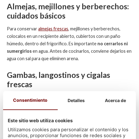
Almejas, mejillones y berberechos:
cuidados básicos
Para conservar
almejas frescas
, mejillones y berberechos,
colocalos en un recipiente abierto, cubiertos con un paño
húmedo, dentro del frigorífico. Es importante
no cerrarlos ni
sumergirlos
en agua. Antes de cocinarlos, conviene dejarlos en
agua con sal para que eliminen arena.
Gambas, langostinos y cigalas
frescas
Para conservar gambas frescas y conservar cigalas, lo ideal es
Consentimiento
Detalles
Acerca de
guardarlas en frío y sobre hielo, dentro de un recipiente
perforado para que el agua drene. Así se evita que se
reblandezcan y se preserva el sabor.
Este sitio web utiliza cookies
Utilizamos cookies para personalizar el contenido y los
Cuánto tiempo se puede conservar
anuncios, proporcionar funciones de redes sociales y