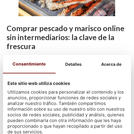
Comprar pescado y marisco online
sin intermediarios: la clave de la
frescura
Uno de los aspectos más importantes para
garantizar la
Consentimiento
Detalles
Acerca de
frescura del producto es el origen de la compra
. Al
comprar
pescado fresco
, se evita la manipulación excesiva y se reduce el
tiempo de almacenamiento, asegurando que el producto llegue
Este sitio web utiliza cookies
en perfectas condiciones.
Utilizamos cookies para personalizar el contenido y los
anuncios, proporcionar funciones de redes sociales y
Ventajas de comprar pescado
analizar nuestro tráfico. También compartimos
información sobre su uso de nuestro sitio con nuestros
fresco directamente de la cetárea
socios de redes sociales, publicidad y análisis, quienes
pueden combinarla con otra información que les haya
Menos tiempo desde la captura hasta la entrega.
proporcionado o que hayan recopilado a partir del uso
de sus servicios.
Garantía de frescura y calidad superior.