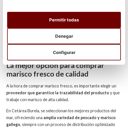
Mejor conservación, sin pasar por
intermediarios que prolongan los tiempos de
almacenamiento.
Permitir todas
En
Cetárea Burela
, el pescado y marisco gallego se envía
Denegar
directamente desde la lonja, asegurando que el producto llegue
a los clientes en condiciones óptimas y con la frescura propia
del mar.
Configurar
La mejor opción para comprar
marisco fresco de calidad
A la hora de comprar marisco fresco, es importante elegir un
proveedor que garantice la trazabilidad del producto
y que
trabaje con marisco de alta calidad.
En Cetárea Burela, se seleccionan los mejores productos del
mar, ofreciendo una
amplia variedad de pescado y marisco
gallego
, siempre con un proceso de distribución optimizado