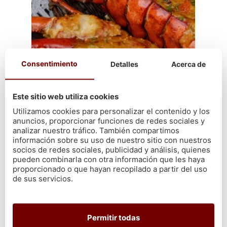
Consentimiento
Detalles
Acerca de
Este sitio web utiliza cookies
Utilizamos cookies para personalizar el contenido y los
anuncios, proporcionar funciones de redes sociales y
Mejor receta de bogavante al
analizar nuestro tráfico. También compartimos
información sobre su uso de nuestro sitio con nuestros
horno
socios de redes sociales, publicidad y análisis, quienes
pueden combinarla con otra información que les haya
Como ingredientes, vas a necesitar: 225 g de cola de langosta y
proporcionado o que hayan recopilado a partir del uso
de sus servicios.
2 colas, 3 cucharadas de mantequilla derretida, 1 cucharadita de
sal, 1 cucharadita de pimienta negra, 1 cucharadita de ajo en
polvo, 1 cucharadita de pimentón, 1 cucharadita de perejil
fresco picado, 1 cucharadita de jugo de limón y 2 gajos de limón.
Permitir todas