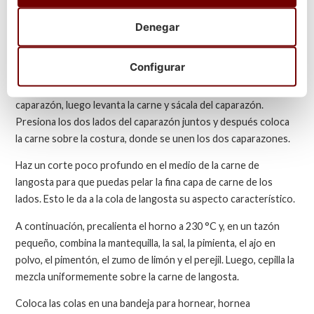
Con un par de tijeras limpias de cocina, corta a lo largo del
Denegar
medio de la parte superior del caparazón hacia las aletas de la
cola, asegurándote de cortar en línea recta. No cortes el final
de la cola.
Configurar
Con una cuchara, separa la carne de los dos lados del
caparazón, luego levanta la carne y sácala del caparazón.
Presiona los dos lados del caparazón juntos y después coloca
la carne sobre la costura, donde se unen los dos caparazones.
Haz un corte poco profundo en el medio de la carne de
langosta para que puedas pelar la fina capa de carne de los
lados. Esto le da a la cola de langosta su aspecto característico.
A continuación, precalienta el horno a 230 °C y, en un tazón
pequeño, combina la mantequilla, la sal, la pimienta, el ajo en
polvo, el pimentón, el zumo de limón y el perejil. Luego, cepilla la
mezcla uniformemente sobre la carne de langosta.
Coloca las colas en una bandeja para hornear, hornea